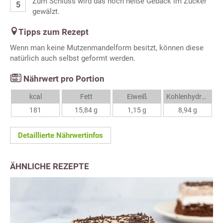
Zum Schluss wird das noch heiße Gebäck im Zucker
gewälzt.
Tipps zum Rezept
Wenn man keine Mutzenmandelform besitzt, können diese
natürlich auch selbst geformt werden.
Nährwert pro Portion
kcal
Fett
Eiweiß
Kohlenhydrate
181
15,84 g
1,15 g
8,94 g
Detaillierte Nährwertinfos
ÄHNLICHE REZEPTE