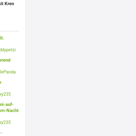
it Kren
t.
ddypetzi
erend
tlePanda
n
xy235
ni-auf-
arn-Nacht
xy235
-