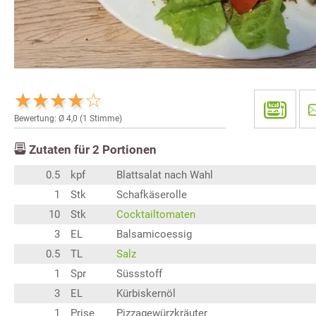
Bewertung: Ø
4,0
(
1
Stimme)
Zutaten für
2
Portionen
0.5
kpf
Blattsalat nach Wahl
1
Stk
Schafkäserolle
10
Stk
Cocktailtomaten
3
EL
Balsamicoessig
0.5
TL
Salz
1
Spr
Süssstoff
3
EL
Kürbiskernöl
1
Prise
Pizzagewürzkräuter