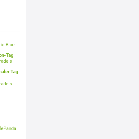
lie-Blue
oon-Tag
radeis
naler Tag
radeis
tlePanda