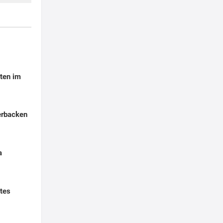
ten im
erbacken
a
tes