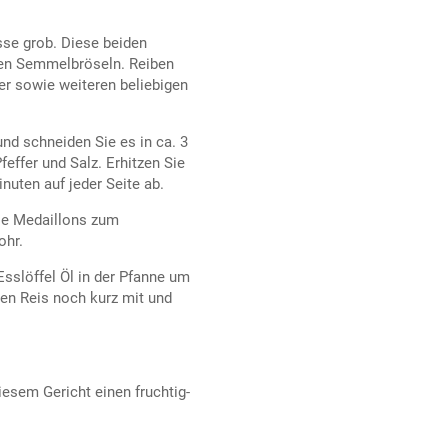
sse grob. Diese beiden
den Semmelbröseln. Reiben
er sowie weiteren beliebigen
und schneiden Sie es in ca. 3
effer und Salz. Erhitzen Sie
nuten auf jeder Seite ab.
die Medaillons zum
ohr.
Esslöffel Öl in der Pfanne um
den Reis noch kurz mit und
iesem Gericht einen fruchtig-