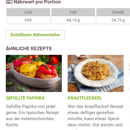
Nährwert pro Portion
kcal
Fett
Eiweiß
690
44,14 g
34,75 g
Detaillierte Nährwertinfos
ÄHNLICHE REZEPTE
GEFÜLLTE PAPRIKA
KRAUTFLECKERL
Gefüllte Paprika isst jeder
Wer das Krautfleckerl Rezept
gerne. Ein typisches Rezept
etwas deftiger genießen
aus der österreichischen
möchte, kann etwas Speck
Küche.
dazu rösten. Gut würzen und