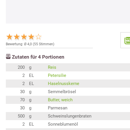
Bewertung: Ø
4,0
(
55
Stimmen)
Zutaten für
4
Portionen
200
g
Reis
2
EL
Petersilie
2
EL
Haselnusskerne
30
g
Semmelbrösel
70
g
Butter, weich
30
g
Parmesan
500
g
Schweinslungenbraten
2
EL
Sonneblumenöl