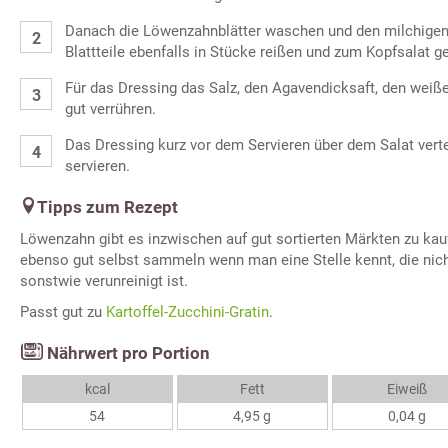
Danach die Löwenzahnblätter waschen und den milchigen S
Blattteile ebenfalls in Stücke reißen und zum Kopfsalat g
Für das Dressing das Salz, den Agavendicksaft, den weiß
gut verrühren.
Das Dressing kurz vor dem Servieren über dem Salat vert
servieren.
Tipps zum Rezept
Löwenzahn gibt es inzwischen auf gut sortierten Märkten zu kau
ebenso gut selbst sammeln wenn man eine Stelle kennt, die nich
sonstwie verunreinigt ist.
Passt gut zu
Kartoffel-Zucchini-Gratin
.
Nährwert pro Portion
kcal
Fett
Eiweiß
54
4,95 g
0,04 g