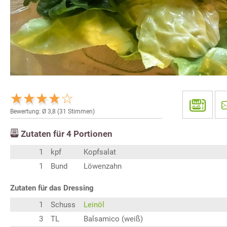
Bewertung: Ø
3,8
(
31
Stimmen)
Zutaten für
4
Portionen
1
kpf
Kopfsalat
1
Bund
Löwenzahn
Zutaten für das Dressing
1
Schuss
Leinöl
3
TL
Balsamico (weiß)