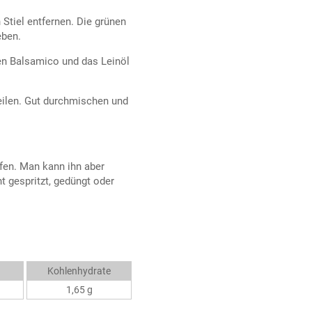
tiel entfernen. Die grünen
eben.
en Balsamico und das Leinöl
eilen. Gut durchmischen und
fen. Man kann ihn aber
t gespritzt, gedüngt oder
Kohlenhydrate
1,65 g