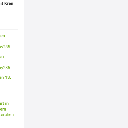
it Kren
den
xy235
en
xy235
en 13.
rt in
ern
terchen