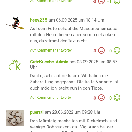
Auf Kommentar antworten
-
0
+
1
hexy235
am 06.09.2025 um 18:14 Uhr
Auf dem Foto schaut die Mascarponemasse
mit den Heidelbeeren aber schon gebacken
aus, da stimmt der Text nicht.
Auf Kommentar antworten
-
0
+
0
GuteKueche-Admin
am 08.09.2025 um 08:57
Uhr
Danke, sehr aufmerksam. Wir haben die
Zubereitung angepasst. Die kalte Variante ist
auch möglich, steht nun in den Tipps.
Auf Kommentar antworten
-
0
+
0
puersti
am 28.06.2022 um 09:28 Uhr
Den Mürbteig mache ich mit Dinkelmehl und
weniger Rohrzucker - ca. 30g. Auch bei der