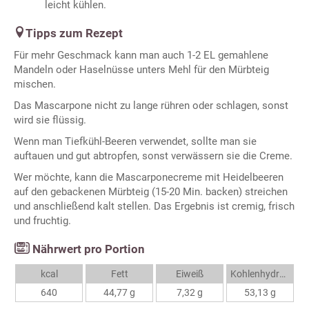
leicht kühlen.
Tipps zum Rezept
Für mehr Geschmack kann man auch 1-2 EL gemahlene
Mandeln oder Haselnüsse unters Mehl für den Mürbteig
mischen.
Das Mascarpone nicht zu lange rühren oder schlagen, sonst
wird sie flüssig.
Wenn man Tiefkühl-Beeren verwendet, sollte man sie
auftauen und gut abtropfen, sonst verwässern sie die Creme.
Wer möchte, kann die Mascarponecreme mit Heidelbeeren
auf den gebackenen Mürbteig (15-20 Min. backen) streichen
und anschließend kalt stellen. Das Ergebnis ist cremig, frisch
und fruchtig.
Nährwert pro Portion
kcal
Fett
Eiweiß
Kohlenhydrate
640
44,77 g
7,32 g
53,13 g