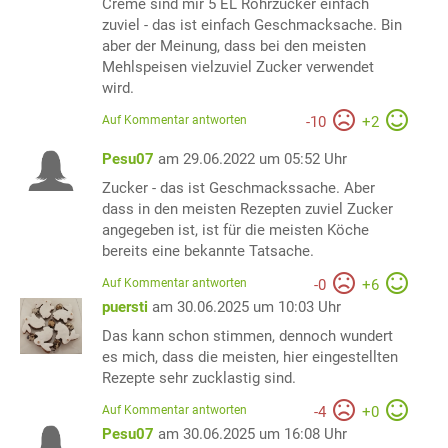
Creme sind mir 5 EL Rohrzucker einfach
zuviel - das ist einfach Geschmacksache. Bin
aber der Meinung, dass bei den meisten
Mehlspeisen vielzuviel Zucker verwendet
wird.
Auf Kommentar antworten
-
10
+
2
Pesu07
am 29.06.2022 um 05:52 Uhr
Zucker - das ist Geschmackssache. Aber
dass in den meisten Rezepten zuviel Zucker
angegeben ist, ist für die meisten Köche
bereits eine bekannte Tatsache.
Auf Kommentar antworten
-
0
+
6
puersti
am 30.06.2025 um 10:03 Uhr
Das kann schon stimmen, dennoch wundert
es mich, dass die meisten, hier eingestellten
Rezepte sehr zucklastig sind.
Auf Kommentar antworten
-
4
+
0
Pesu07
am 30.06.2025 um 16:08 Uhr