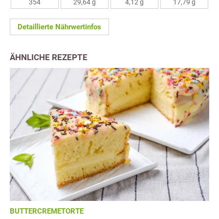
354
29,64 g
4,12 g
17,79 g
Detaillierte Nährwertinfos
ÄHNLICHE REZEPTE
BUTTERCREMETORTE