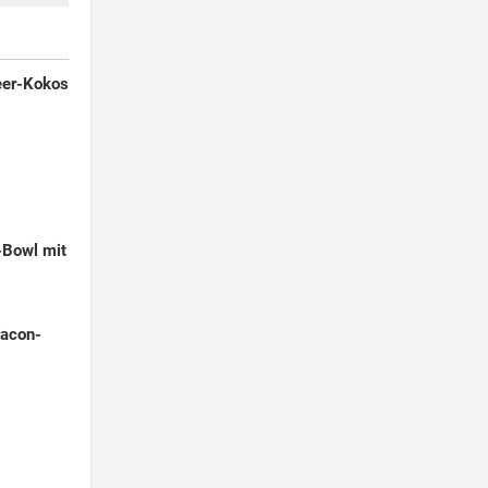
eer-Kokos
-Bowl mit
Yacon-