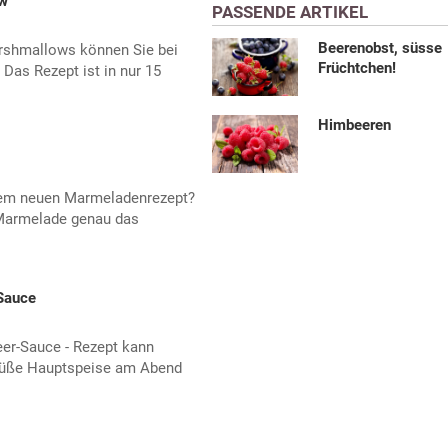
ow
PASSENDE ARTIKEL
Beerenobst, süsse
rshmallows können Sie bei
Früchtchen!
 Das Rezept ist in nur 15
Himbeeren
inem neuen Marmeladenrezept?
Marmelade genau das
Sauce
er-Sauce - Rezept kann
 süße Hauptspeise am Abend