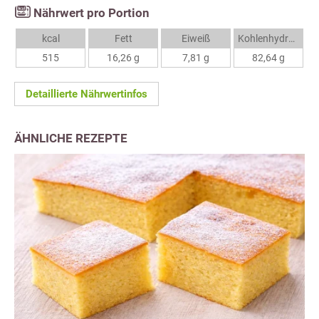
Nährwert pro Portion
kcal
Fett
Eiweiß
Kohlenhydrate
515
16,26 g
7,81 g
82,64 g
Detaillierte Nährwertinfos
ÄHNLICHE REZEPTE