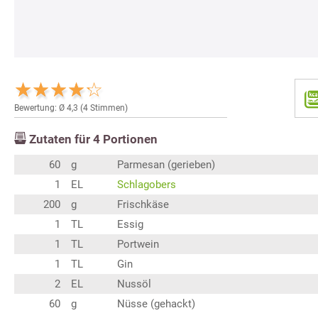
Bewertung: Ø
4,3
(
4
Stimmen)
Zutaten für
4
Portionen
60
g
Parmesan (gerieben)
1
EL
Schlagobers
200
g
Frischkäse
1
TL
Essig
1
TL
Portwein
1
TL
Gin
2
EL
Nussöl
60
g
Nüsse (gehackt)