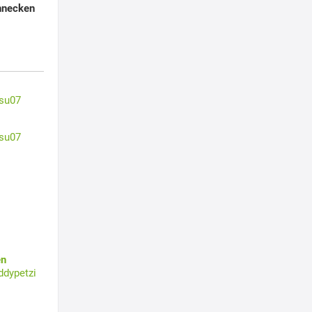
hnecken
su07
su07
en
ddypetzi