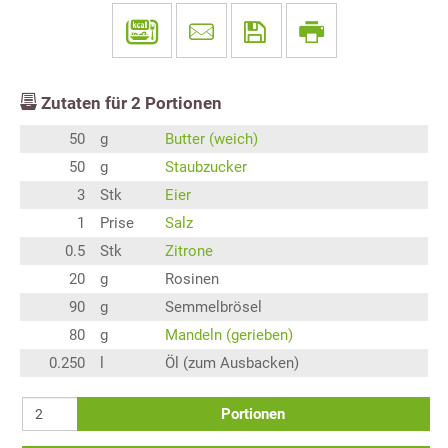
Zutaten für
2
Portionen
50
g
Butter (weich)
50
g
Staubzucker
3
Stk
Eier
1
Prise
Salz
0.5
Stk
Zitrone
20
g
Rosinen
90
g
Semmelbrösel
80
g
Mandeln (gerieben)
0.250
l
Öl (zum Ausbacken)
Portionen