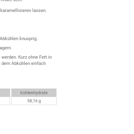
karamellisieren lassen.
Abkühlen knusprig.
agern.
 werden. Kurz ohne Fett in
ch dem Abkühlen einfach
Kohlenhydrate
58,16 g