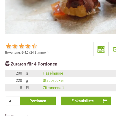
Bewertung: Ø
4,5
(
24
Stimmen)
Zutaten für
4
Portionen
200
g
Haselnüsse
220
g
Staubzucker
8
EL
Zitronensaft
Portionen
Einkaufsliste