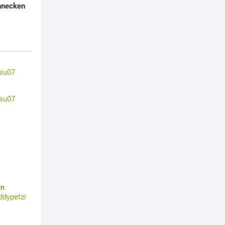
hnecken
su07
su07
en
ddypetzi