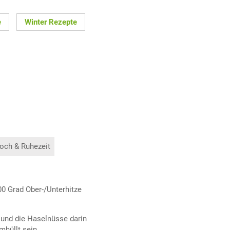
e
Winter Rezepte
och & Ruhezeit
00 Grad Ober-/Unterhitze
 und die Haselnüsse darin
hüllt sein.