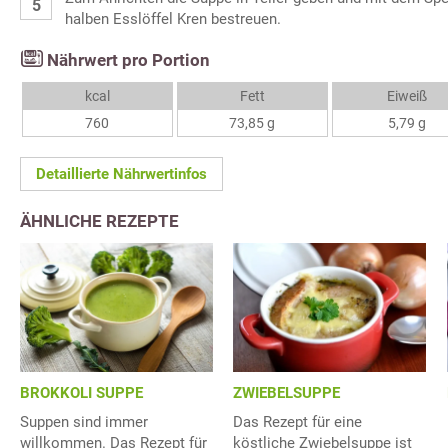
halben Esslöffel Kren bestreuen.
Nährwert pro Portion
kcal
Fett
Eiweiß
760
73,85 g
5,79 g
Detaillierte Nährwertinfos
ÄHNLICHE REZEPTE
BROKKOLI SUPPE
ZWIEBELSUPPE
Suppen sind immer
Das Rezept für eine
willkommen. Das Rezept für
köstliche Zwiebelsuppe ist