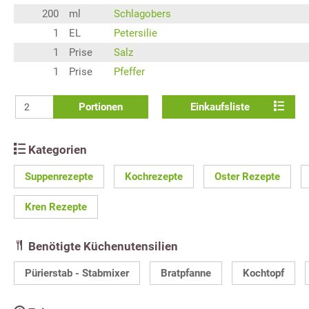
200
ml
Schlagobers
1
EL
Petersilie
1
Prise
Salz
1
Prise
Pfeffer
Portionen
Einkaufsliste
Kategorien
Suppenrezepte
Kochrezepte
Oster Rezepte
Kren Rezepte
Benötigte Küchenutensilien
Pürierstab - Stabmixer
Bratpfanne
Kochtopf