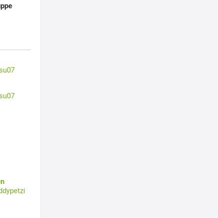
uppe
su07
su07
en
ddypetzi