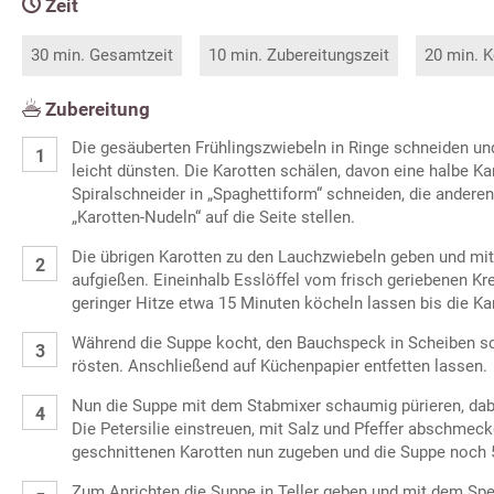
Zeit
30 min. Gesamtzeit
10 min. Zubereitungszeit
20 min. K
Zubereitung
Die gesäuberten Frühlingszwiebeln in Ringe schneiden u
leicht dünsten. Die Karotten schälen, davon eine halbe K
Spiralschneider in „Spaghettiform“ schneiden, die anderen
„Karotten-Nudeln“ auf die Seite stellen.
Die übrigen Karotten zu den Lauchzwiebeln geben und m
aufgießen. Eineinhalb Esslöffel vom frisch geriebenen K
geringer Hitze etwa 15 Minuten köcheln lassen bis die Ka
Während die Suppe kocht, den Bauchspeck in Scheiben sc
rösten. Anschließend auf Küchenpapier entfetten lassen.
Nun die Suppe mit dem Stabmixer schaumig pürieren, dab
Die Petersilie einstreuen, mit Salz und Pfeffer abschmeck
geschnittenen Karotten nun zugeben und die Suppe noch 
Zum Anrichten die Suppe in Teller geben und mit dem Sp