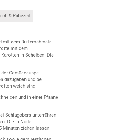
och & Ruhezeit
nd mit dem Butterschmalz
arotte mit dem
 Karotten in Scheiben. Die
it der Gemüsesuppe
ren dazugeben und bei
rotten weich sind.
hneiden und in einer Pfanne
ei Schlagobers unterrühren.
en. Die in Nudel
5 Minuten ziehen lassen.
eck sowie dem restlichen