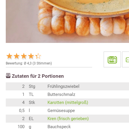
Bewertung: Ø
4,3
(
3
Stimmen)
Zutaten für
2
Portionen
2
Stg
Frühlingszwiebel
1
TL
Butterschmalz
4
Stk
Karotten (mittelgroß)
0,5
l
Gemüsesuppe
2
EL
Kren (frisch gerieben)
100
g
Bauchspeck