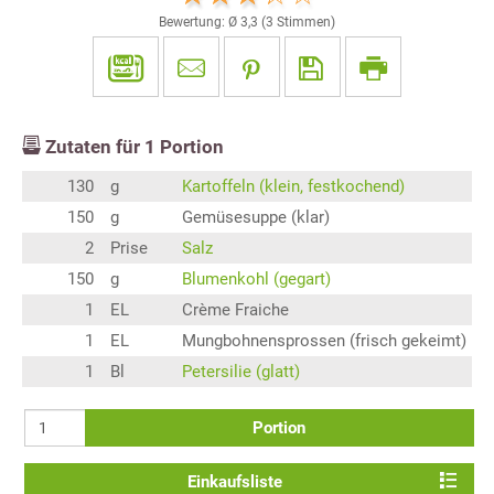
Bewertung: Ø
3,3
(
3
Stimmen)
Zutaten für
1
Portion
130
g
Kartoffeln (klein, festkochend)
150
g
Gemüsesuppe (klar)
2
Prise
Salz
150
g
Blumenkohl (gegart)
1
EL
Crème Fraiche
1
EL
Mungbohnensprossen (frisch gekeimt)
1
Bl
Petersilie (glatt)
Portion
Einkaufsliste