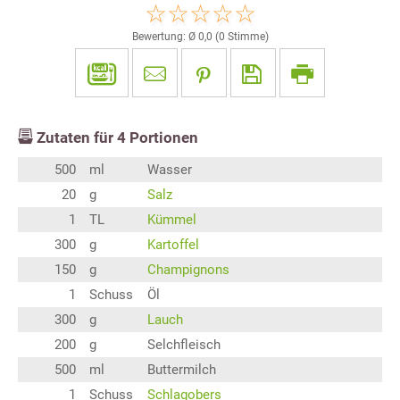
Bewertung: Ø
0,0
(
0
Stimme)
Zutaten für
4
Portionen
500
ml
Wasser
20
g
Salz
1
TL
Kümmel
300
g
Kartoffel
150
g
Champignons
1
Schuss
Öl
300
g
Lauch
200
g
Selchfleisch
500
ml
Buttermilch
1
Schuss
Schlagobers