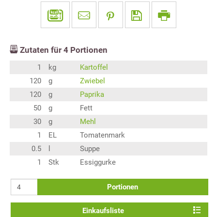
Zutaten für
4
Portionen
1
kg
Kartoffel
120
g
Zwiebel
120
g
Paprika
50
g
Fett
30
g
Mehl
1
EL
Tomatenmark
0.5
l
Suppe
1
Stk
Essiggurke
Portionen
Einkaufsliste