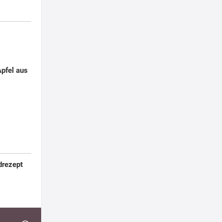
Apfel aus
drezept