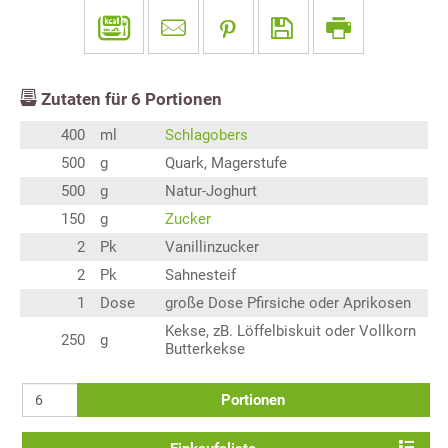
Zutaten für
6
Portionen
400
ml
Schlagobers
500
g
Quark, Magerstufe
500
g
Natur-Joghurt
150
g
Zucker
2
Pk
Vanillinzucker
2
Pk
Sahnesteif
1
Dose
große Dose Pfirsiche oder Aprikosen
Kekse, zB. Löffelbiskuit oder Vollkorn
250
g
Butterkekse
Portionen