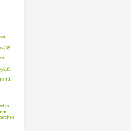
den
xy235
en
xy235
en 13.
rt in
ern
terchen