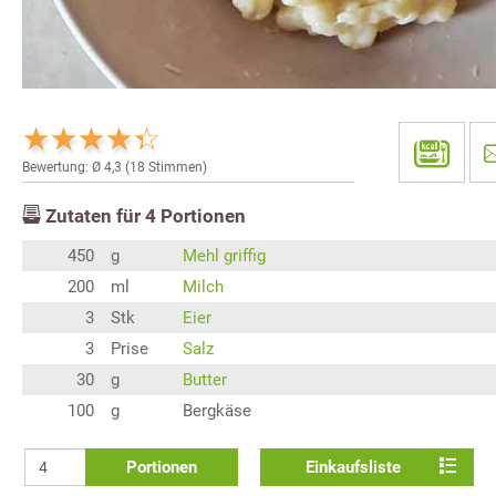
Bewertung: Ø
4,3
(
18
Stimmen)
Zutaten für
4
Portionen
450
g
Mehl griffig
200
ml
Milch
3
Stk
Eier
3
Prise
Salz
30
g
Butter
100
g
Bergkäse
Portionen
Einkaufsliste