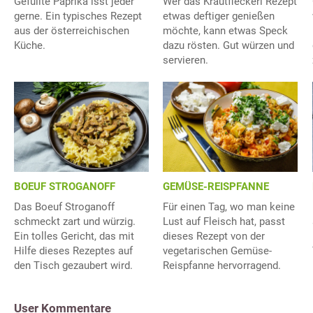
Gefüllte Paprika isst jeder
Wer das Krautfleckerl Rezept
gerne. Ein typisches Rezept
etwas deftiger genießen
aus der österreichischen
möchte, kann etwas Speck
Küche.
dazu rösten. Gut würzen und
servieren.
BOEUF STROGANOFF
GEMÜSE-REISPFANNE
Das Boeuf Stroganoff
Für einen Tag, wo man keine
schmeckt zart und würzig.
Lust auf Fleisch hat, passt
Ein tolles Gericht, das mit
dieses Rezept von der
Hilfe dieses Rezeptes auf
vegetarischen Gemüse-
den Tisch gezaubert wird.
Reispfanne hervorragend.
User Kommentare