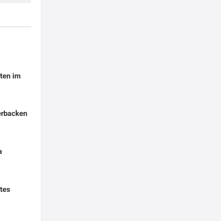
ten im
erbacken
a
tes