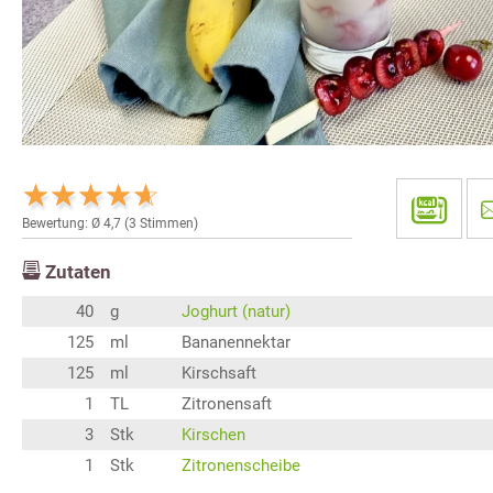
Bewertung: Ø
4,7
(
3
Stimmen)
Zutaten
40
g
Joghurt (natur)
125
ml
Bananennektar
125
ml
Kirschsaft
1
TL
Zitronensaft
3
Stk
Kirschen
1
Stk
Zitronenscheibe