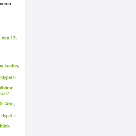
beeren
 den 13.
i Löcher,
ddypetzi
ldbörse
su07
t. Afra,
ddypetzi
ebäck