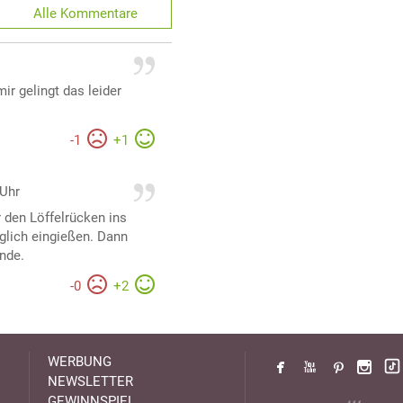
Alle
Kommentare
ir gelingt das leider
-
1
+
1
 Uhr
r den Löffelrücken ins
glich eingießen. Dann
nde.
-
0
+
2
WERBUNG
NEWSLETTER
GEWINNSPIEL