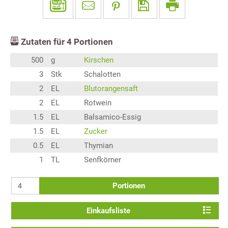
Zutaten für
4
Portionen
500
g
Kirschen
3
Stk
Schalotten
2
EL
Blutorangensaft
2
EL
Rotwein
1.5
EL
Balsamico-Essig
1.5
EL
Zucker
0.5
EL
Thymian
1
TL
Senfkörner
Portionen
Einkaufsliste