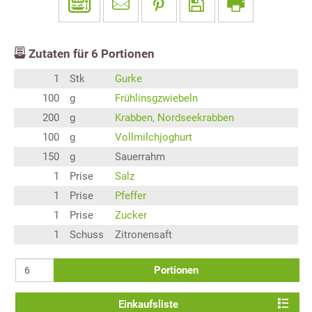
Zutaten für
6
Portionen
1
Stk
Gurke
100
g
Frühlinsgzwiebeln
200
g
Krabben, Nordseekrabben
100
g
Vollmilchjoghurt
150
g
Sauerrahm
1
Prise
Salz
1
Prise
Pfeffer
1
Prise
Zucker
1
Schuss
Zitronensaft
Portionen
Einkaufsliste