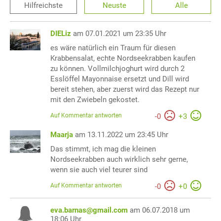
Hilfreichste
Neuste
Alle
DIELiz
am 07.01.2021 um 23:35 Uhr
es wäre natürlich ein Traum für diesen
Krabbensalat, echte Nordseekrabben kaufen
zu können. Vollmilchjoghurt wird durch 2
Esslöffel Mayonnaise ersetzt und Dill wird
bereit stehen, aber zuerst wird das Rezept nur
mit den Zwiebeln gekostet.
Auf Kommentar antworten
-
0
+
3
Maarja
am 13.11.2022 um 23:45 Uhr
Das stimmt, ich mag die kleinen
Nordseekrabben auch wirklich sehr gerne,
wenn sie auch viel teurer sind
Auf Kommentar antworten
-
0
+
0
eva.barnas@gmail.com
am 06.07.2018 um
18:06 Uhr