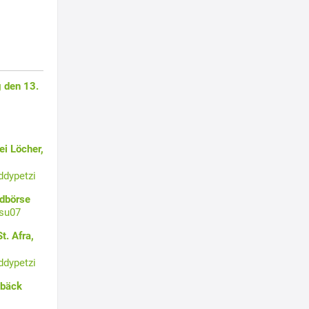
 den 13.
i Löcher,
ddypetzi
ldbörse
su07
t. Afra,
ddypetzi
ebäck