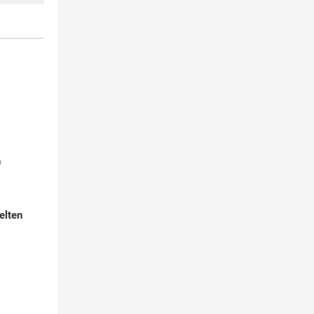
n
elten