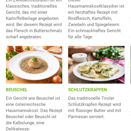
Ein Zwiebelrostbraten ist ein
Dieser
klassisches, traditionelles
Hausmannskostklassiker ist
Gericht, das mit einer
ein herzhaftes Rezept mit
Kartoffelbeilage angeboten
Rindfleisch, Kartoffeln,
wird. Bei diesem Rezept wird
Zwiebeln und Spiegeleiern.
das Fleisch in Butterschmalz
Ein schmackhaftes Gericht
scharf angebraten.
für alle Tage.
BEUSCHEL
SCHLUTZKRAPFEN
Ein Gericht wie Beuschel ist
Das traditionelle Tiroler
eine österreichische
Schlutzkrapfen Rezept wird
Hausmannskost. Das Rezept
mit flüssiger Butter und mit
Beuschel oder Beuschl ist
Parmesan serviert.
die Kalbslunge, eine
Delikatesse.