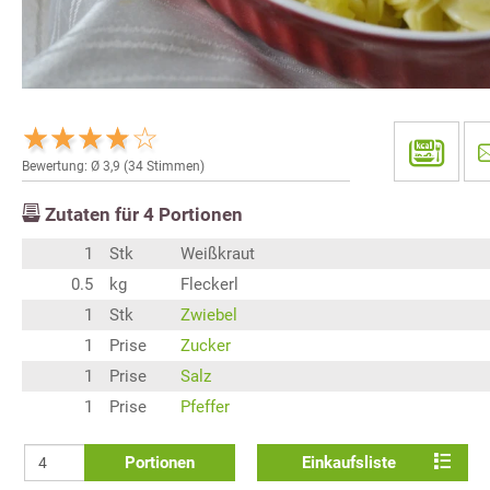
Bewertung: Ø
3,9
(
34
Stimmen)
Zutaten für
4
Portionen
1
Stk
Weißkraut
0.5
kg
Fleckerl
1
Stk
Zwiebel
1
Prise
Zucker
1
Prise
Salz
1
Prise
Pfeffer
Portionen
Einkaufsliste