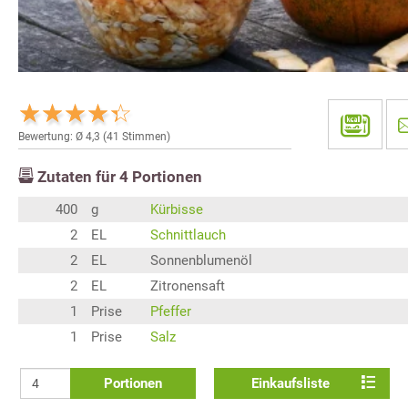
Bewertung: Ø
4,3
(
41
Stimmen)
Zutaten für
4
Portionen
400
g
Kürbisse
2
EL
Schnittlauch
2
EL
Sonnenblumenöl
2
EL
Zitronensaft
1
Prise
Pfeffer
1
Prise
Salz
Portionen
Einkaufsliste