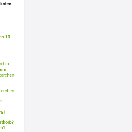
ckofen
en 13.
rt in
ern
terchen
terchen
n
ra1
stkorb?
ra1