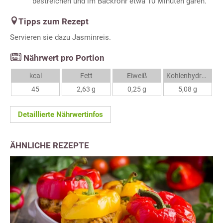
bestreichen und im Backrohr etwa 10 Minuten garen.
Tipps zum Rezept
Servieren sie dazu Jasminreis.
Nährwert pro Portion
kcal
Fett
Eiweiß
Kohlenhydrate
45
2,63 g
0,25 g
5,08 g
Detaillierte Nährwertinfos
ÄHNLICHE REZEPTE