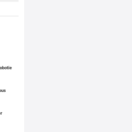
obotie
ous
er