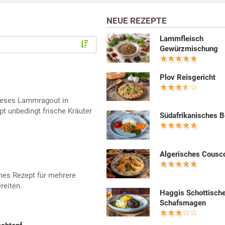
NEUE REZEPTE
Lammfleisch
Gewürzmischung
Plov Reisgericht
ieses Lammragout in
t unbedingt frische Kräuter
Südafrikanisches B
Algerisches Cousc
hes Rezept für mehrere
reiten.
Haggis Schottisch
Schafsmagen