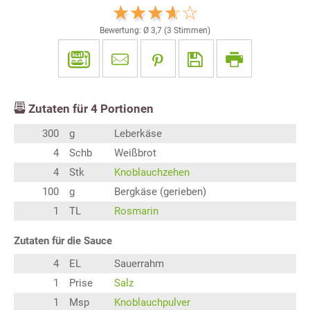
Bewertung: Ø
3,7
(
3
Stimmen)
Zutaten für
4
Portionen
300
g
Leberkäse
4
Schb
Weißbrot
4
Stk
Knoblauchzehen
100
g
Bergkäse (gerieben)
1
TL
Rosmarin
Zutaten für die Sauce
4
EL
Sauerrahm
1
Prise
Salz
1
Msp
Knoblauchpulver