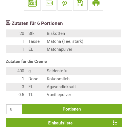
Zutaten für
6
Portionen
20
Stk
Biskotten
1
Tasse
Matcha (Tee, stark)
1
EL
Matchapulver
Zutaten für die Creme
400
g
Seidentofu
1
Dose
Kokosmilch
3
EL
Agavendicksaft
0.5
TL
Vanillepulver
Portionen
Einkaufsliste