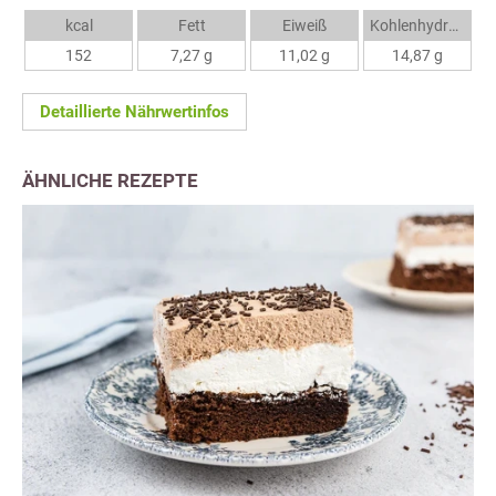
kcal
Fett
Eiweiß
Kohlenhydrate
152
7,27 g
11,02 g
14,87 g
Detaillierte Nährwertinfos
ÄHNLICHE REZEPTE