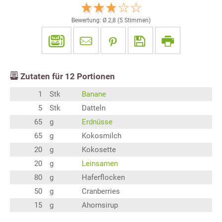
Bewertung: Ø
2,8
(
5
Stimmen)
Zutaten für
12
Portionen
1
Stk
Banane
5
Stk
Datteln
65
g
Erdnüsse
65
g
Kokosmilch
20
g
Kokosette
20
g
Leinsamen
80
g
Haferflocken
50
g
Cranberries
15
g
Ahornsirup