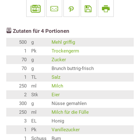
Zutaten für
4
Portionen
500
g
Mehl griffig
1
Pk
Trockengerm
70
g
Zucker
70
g
Brunch buttrig-frisch
1
TL
Salz
250
ml
Milch
2
Stk
Eier
300
g
Nüsse gemahlen
250
ml
Milch für die Fülle
3
EL
Honig
1
Pk
Vanillezucker
1
Schuss
Rum