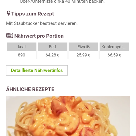
Ober-/Unterhitze cirka 40 Minuten backen.
Tipps zum Rezept
Mit Staubzucker bestreut servieren.
Nährwert pro Portion
kcal
Fett
Eiweiß
Kohlenhydrate
890
64,28 g
25,99 g
66,59 g
Detaillierte Nährwertinfos
ÄHNLICHE REZEPTE