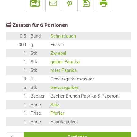
Zutaten für
6
Portionen
0.5
Bund
Schnittlauch
300
g
Fussili
1
Stk
Zwiebel
1
Stk
gelber Paprika
1
Stk
roter Paprika
8
EL
Gewürzgurkenwasser
5
Stk
Gewürzgurken
1
Becher
Becher Brunch Paprika & Peperoni
1
Prise
Salz
1
Prise
Pfeffer
1
Prise
Paprikapulver