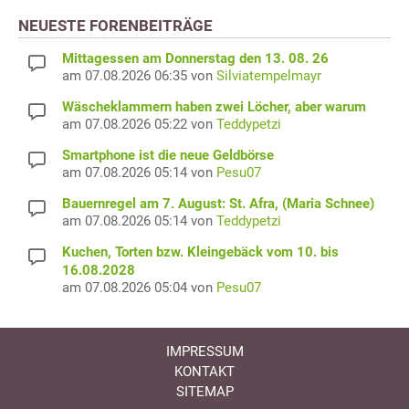
NEUESTE FORENBEITRÄGE
Mittagessen am Donnerstag den 13. 08. 26
am 07.08.2026 06:35 von
Silviatempelmayr
Wäscheklammern haben zwei Löcher, aber warum
am 07.08.2026 05:22 von
Teddypetzi
Smartphone ist die neue Geldbörse
am 07.08.2026 05:14 von
Pesu07
Bauernregel am 7. August: St. Afra, (Maria Schnee)
am 07.08.2026 05:14 von
Teddypetzi
Kuchen, Torten bzw. Kleingebäck vom 10. bis
16.08.2028
am 07.08.2026 05:04 von
Pesu07
IMPRESSUM
KONTAKT
SITEMAP