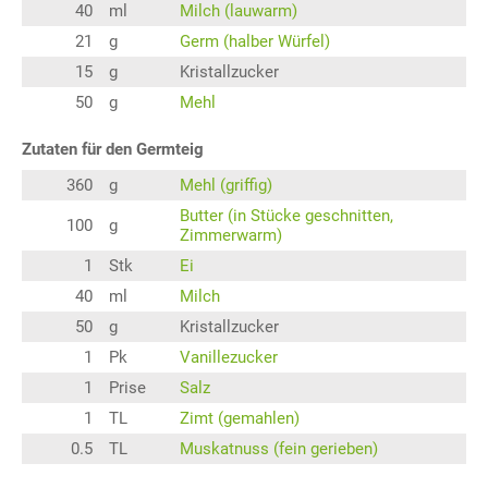
40
ml
Milch (lauwarm)
21
g
Germ (halber Würfel)
15
g
Kristallzucker
50
g
Mehl
Zutaten für den Germteig
360
g
Mehl (griffig)
Butter (in Stücke geschnitten,
100
g
Zimmerwarm)
1
Stk
Ei
40
ml
Milch
50
g
Kristallzucker
1
Pk
Vanillezucker
1
Prise
Salz
1
TL
Zimt (gemahlen)
0.5
TL
Muskatnuss (fein gerieben)