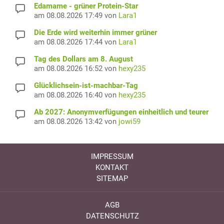
Edamame - grüner Protein-Star
am 08.08.2026 17:49 von
Lara1
Die Erde wird weiterhin immer grüner
am 08.08.2026 17:44 von
Lara1
Tag des Dollars am 8. August
am 08.08.2026 16:52 von
hexy235
Glücklichsein-ist-machbar-Tag
am 08.08.2026 16:40 von
hexy235
Ab 2027: Anonymverfügungen einheitlich und teurer
am 08.08.2026 13:42 von
jowi59
IMPRESSUM
KONTAKT
SITEMAP
AGB
DATENSCHUTZ