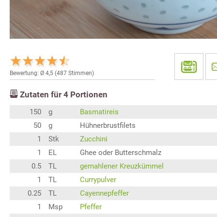
Bewertung: Ø
4,5
(
487
Stimmen)
Zutaten für
4
Portionen
150
g
Basmatireis
50
g
Hühnerbrustfilets
1
Stk
Zucchini
1
EL
Ghee oder Butterschmalz
0.5
TL
gemahlener Kreuzkümmel
1
TL
Currypulver
0.25
TL
Cayennepfeffer
1
Msp
Pfeffer