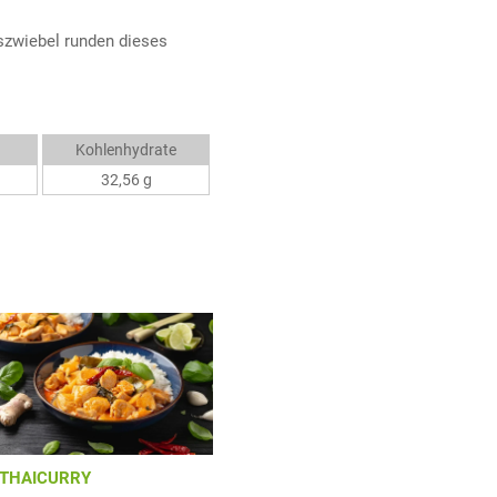
gszwiebel runden dieses
Kohlenhydrate
32,56 g
THAICURRY