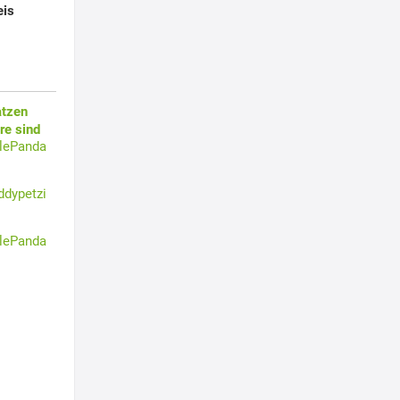
eis
atzen
re sind
tlePanda
ddypetzi
tlePanda