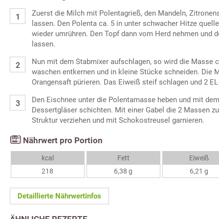
Zuerst die Milch mit Polentagrieß, den Mandeln, Zitrone
lassen. Den Polenta ca. 5 in unter schwacher Hitze quell
wieder umrühren. Den Topf dann vom Herd nehmen und d
lassen.
Nun mit dem Stabmixer aufschlagen, so wird die Masse cr
waschen entkernen und in kleine Stücke schneiden. Die M
Orangensaft pürieren. Das Eiweiß steif schlagen und 2 EL
Den Eischnee unter die Polentamasse heben und mit dem 
Dessertgläser schichten. Mit einer Gabel die 2 Massen z
Struktur verziehen und mit Schokostreusel garnieren.
Nährwert pro Portion
kcal
Fett
Eiweiß
218
6,38 g
6,21 g
Detaillierte Nährwertinfos
ÄHNLICHE REZEPTE