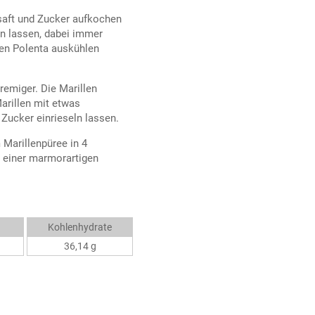
nsaft und Zucker aufkochen
en lassen, dabei immer
en Polenta auskühlen
emiger. Die Marillen
arillen mit etwas
 Zucker einrieseln lassen.
Marillenpüree in 4
u einer marmorartigen
Kohlenhydrate
36,14 g