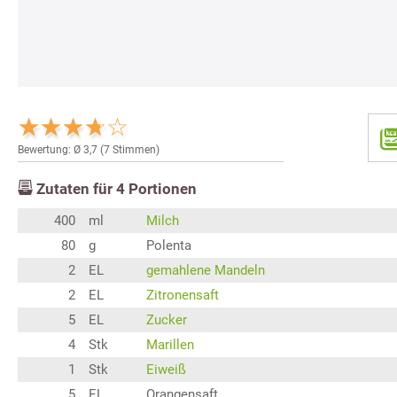
Bewertung: Ø
3,7
(
7
Stimmen)
Zutaten für
4
Portionen
400
ml
Milch
80
g
Polenta
2
EL
gemahlene Mandeln
2
EL
Zitronensaft
5
EL
Zucker
4
Stk
Marillen
1
Stk
Eiweiß
5
EL
Orangensaft