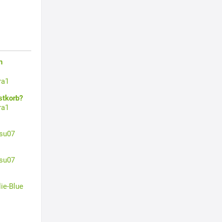
n
ra1
stkorb?
ra1
su07
su07
lie-Blue