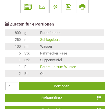
Zutaten für
4
Portionen
800
g
Putenfleisch
250
ml
Schlagobers
100
ml
Wasser
5
Stk
Rahmeckerlkäse
1
Stk
Suppenwürfel
1
EL
Petersilie zum Würzen
2
EL
Öl
Portionen
Einkaufsliste