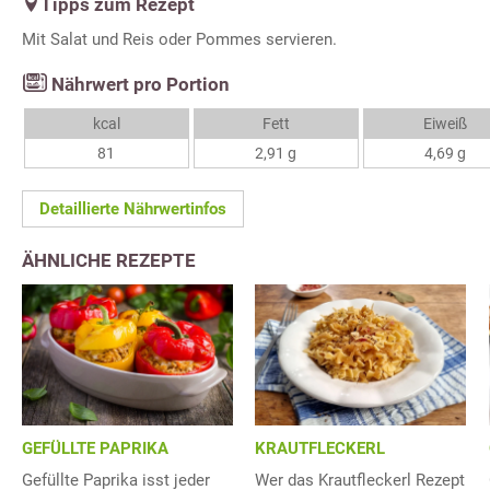
Tipps zum Rezept
Mit Salat und Reis oder Pommes servieren.
Nährwert pro Portion
kcal
Fett
Eiweiß
81
2,91 g
4,69 g
Detaillierte Nährwertinfos
ÄHNLICHE REZEPTE
GEFÜLLTE PAPRIKA
KRAUTFLECKERL
Gefüllte Paprika isst jeder
Wer das Krautfleckerl Rezept