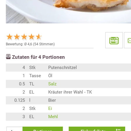
Bewertung: Ø
4,6
(
54
Stimmen)
Zutaten für
4
Portionen
4
Stk
Putenschnitzel
1
Tasse
Öl
0.5
TL
Salz
2
EL
Kräuter ihrer Wahl - TK
0.125
l
Bier
2
Stk
Ei
3
EL
Mehl