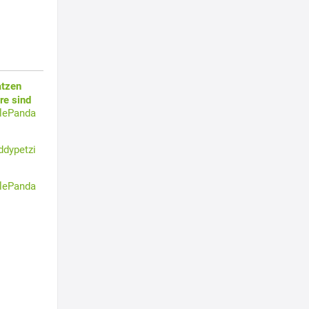
atzen
re sind
tlePanda
ddypetzi
tlePanda