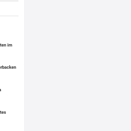
ten im
erbacken
a
tes