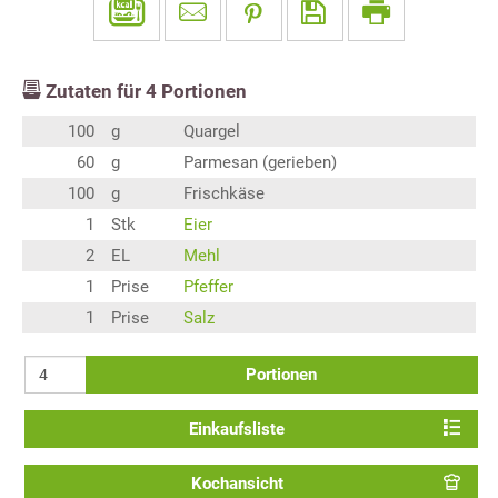
Zutaten für
4
Portionen
100
g
Quargel
60
g
Parmesan (gerieben)
100
g
Frischkäse
1
Stk
Eier
2
EL
Mehl
1
Prise
Pfeffer
1
Prise
Salz
Portionen
Einkaufsliste
Kochansicht