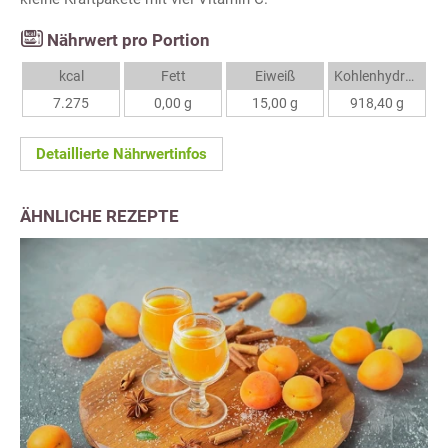
Nährwert pro Portion
kcal
Fett
Eiweiß
Kohlenhydrate
7.275
0,00 g
15,00 g
918,40 g
Detaillierte Nährwertinfos
ÄHNLICHE REZEPTE