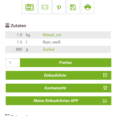
Zutaten
1.5
kg
Ribisel, rot
1.5
l
Rum, weiß
800
g
Zucker
Portion
Einkaufsliste
Kochansicht
Meine Einkaufslisten APP