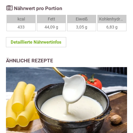
Nährwert pro Portion
kcal
Fett
Eiweiß
Kohlenhydrate
433
44,09 g
3,05 g
6,83 g
Detaillierte Nährwertinfos
ÄHNLICHE REZEPTE