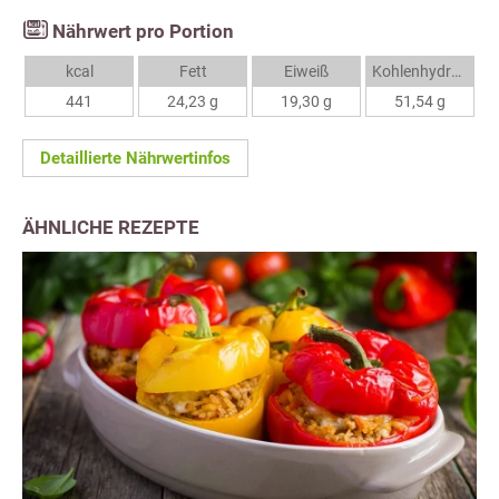
Nährwert pro Portion
kcal
Fett
Eiweiß
Kohlenhydrate
441
24,23 g
19,30 g
51,54 g
Detaillierte Nährwertinfos
ÄHNLICHE REZEPTE