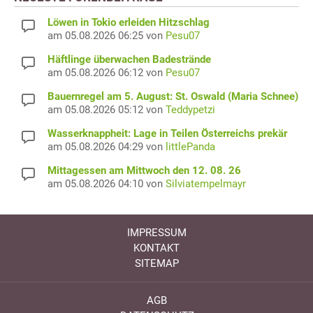
Löwen in Tokio erleiden Hitzschlag
am 05.08.2026 06:25 von
Pesu07
Häftlinge überwachen Badestrände
am 05.08.2026 06:12 von
Pesu07
Bauernregel am 5. August: St. Oswald (Maria Schnee)
am 05.08.2026 05:12 von
Teddypetzi
Wasserknappheit: Lage in Teilen Österreichs prekär
am 05.08.2026 04:29 von
littlePanda
Mittagessen am Mittwoch den 12. 08. 26
am 05.08.2026 04:10 von
Silviatempelmayr
IMPRESSUM
KONTAKT
SITEMAP
AGB