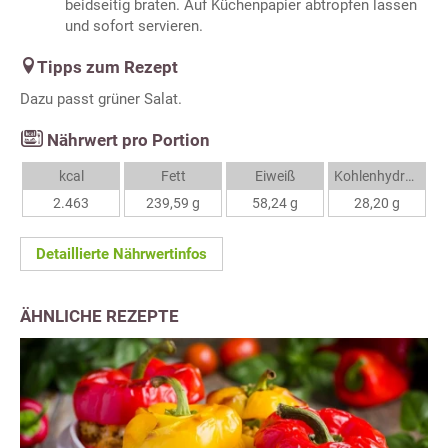
beidseitig braten. Auf Küchenpapier abtropfen lassen
und sofort servieren.
Tipps zum Rezept
Dazu passt grüner Salat.
Nährwert pro Portion
kcal
Fett
Eiweiß
Kohlenhydrate
2.463
239,59 g
58,24 g
28,20 g
Detaillierte Nährwertinfos
ÄHNLICHE REZEPTE