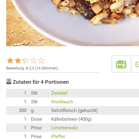
Bewertung: Ø
2,3
(
14
Stimmen)
Zutaten für
4
Portionen
1
Stk
Zwiebel
1
Stk
Knoblauch
300
g
Selchfleisch (gekocht)
1
Dose
Käferbohnen (400g)
1
Prise
Limettensalz
1
Prise
Pfeffer