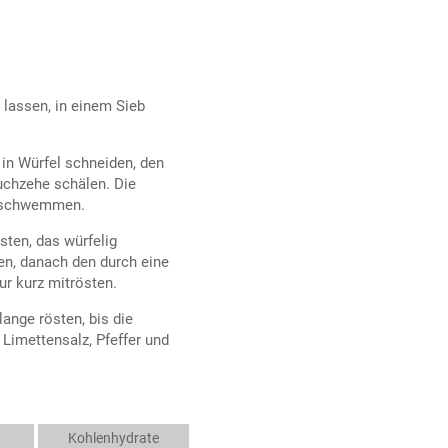
 lassen, in einem Sieb
in Würfel schneiden, den
uchzehe schälen. Die
abschwemmen.
sten, das würfelig
en, danach den durch eine
r kurz mitrösten.
ange rösten, bis die
imettensalz, Pfeffer und
Kohlenhydrate