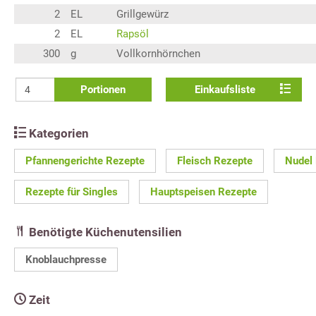
2
EL
Grillgewürz
2
EL
Rapsöl
300
g
Vollkornhörnchen
Portionen
Einkaufsliste
Kategorien
Pfannengerichte Rezepte
Fleisch Rezepte
Nudel
Rezepte für Singles
Hauptspeisen Rezepte
Benötigte Küchenutensilien
Knoblauchpresse
Zeit