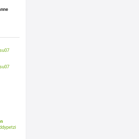
anne
su07
su07
en
ddypetzi