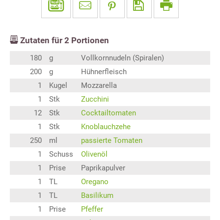
Zutaten für
2
Portionen
180
g
Vollkornnudeln (Spiralen)
200
g
Hühnerfleisch
1
Kugel
Mozzarella
1
Stk
Zucchini
12
Stk
Cocktailtomaten
1
Stk
Knoblauchzehe
250
ml
passierte Tomaten
1
Schuss
Olivenöl
1
Prise
Paprikapulver
1
TL
Oregano
1
TL
Basilikum
1
Prise
Pfeffer