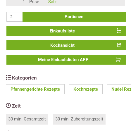
1
Prise
Salz
Portionen
Einkaufsliste
Kochansicht
Meine Einkaufslisten APP
Kategorien
Pfannengerichte Rezepte
Kochrezepte
Nudel Re
Zeit
30 min. Gesamtzeit
30 min. Zubereitungszeit