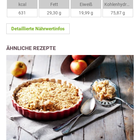
kcal
Fett
Eiweiß
Kohlenhydrate
631
29,30 g
19,99 g
75,87 g
Detaillierte Nährwertinfos
ÄHNLICHE REZEPTE