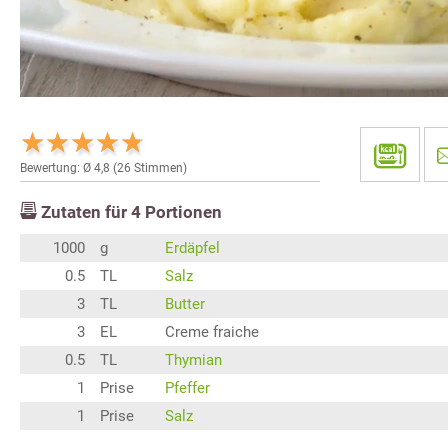
Bewertung: Ø
4,8
(
26
Stimmen)
Zutaten für
4
Portionen
1000
g
Erdäpfel
0.5
TL
Salz
3
TL
Butter
3
EL
Creme fraiche
0.5
TL
Thymian
1
Prise
Pfeffer
1
Prise
Salz