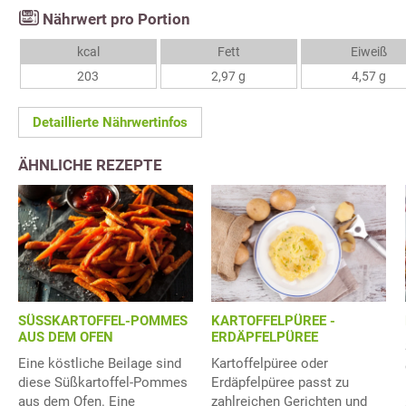
Nährwert pro Portion
kcal
Fett
Eiweiß
203
2,97 g
4,57 g
Detaillierte Nährwertinfos
ÄHNLICHE REZEPTE
SÜSSKARTOFFEL-POMMES
KARTOFFELPÜREE -
AUS DEM OFEN
ERDÄPFELPÜREE
Eine köstliche Beilage sind
Kartoffelpüree oder
diese Süßkartoffel-Pommes
Erdäpfelpüree passt zu
aus dem Ofen. Eine
zahlreichen Gerichten und