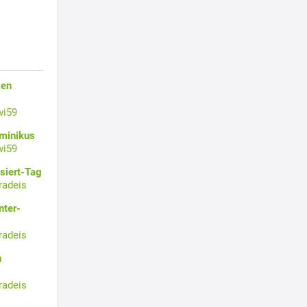
gen
wi59
ominikus
wi59
siert-Tag
radeis
nter-
radeis
n
radeis