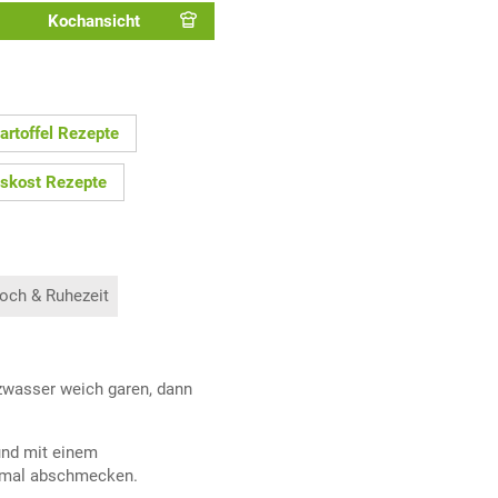
Kochansicht
artoffel Rezepte
kost Rezepte
och & Ruhezeit
lzwasser weich garen, dann
 und mit einem
inmal abschmecken.