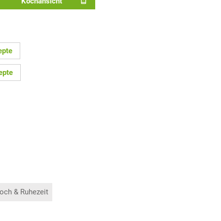
Kochansicht
epte
epte
och & Ruhezeit