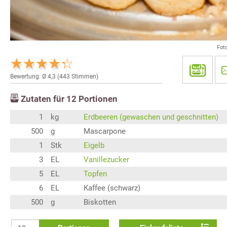
Fot
Bewertung: Ø
4,3
(
443
Stimmen)
Zutaten für
12
Portionen
1
kg
Erdbeeren (gewaschen und geschnitten)
500
g
Mascarpone
1
Stk
Eigelb
3
EL
Vanillezucker
5
EL
Topfen
6
EL
Kaffee (schwarz)
500
g
Biskotten