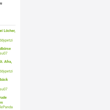
su
i Löcher,
ddypetzi
ldbörse
su07
t. Afra,
ddypetzi
ebäck
su07
rude
es
tlePanda