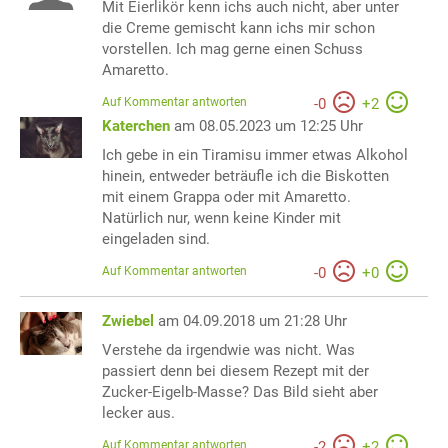
Mit Eierlikör kenn ichs auch nicht, aber unter
die Creme gemischt kann ichs mir schon
vorstellen. Ich mag gerne einen Schuss
Amaretto.
Auf Kommentar antworten
-
0
+
2
Katerchen
am 08.05.2023 um 12:25 Uhr
Ich gebe in ein Tiramisu immer etwas Alkohol
hinein, entweder beträufle ich die Biskotten
mit einem Grappa oder mit Amaretto.
Natürlich nur, wenn keine Kinder mit
eingeladen sind.
Auf Kommentar antworten
-
0
+
0
Zwiebel
am 04.09.2018 um 21:28 Uhr
Verstehe da irgendwie was nicht. Was
passiert denn bei diesem Rezept mit der
Zucker-Eigelb-Masse? Das Bild sieht aber
lecker aus.
Auf Kommentar antworten
-
2
+
2