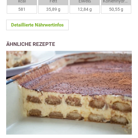
kcal
Fett
Eiweiß
Kohlenhydrate
581
35,89 g
12,84 g
50,55 g
Detaillierte Nährwertinfos
ÄHNLICHE REZEPTE