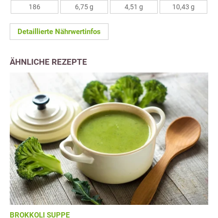
186
6,75 g
4,51 g
10,43 g
Detaillierte Nährwertinfos
ÄHNLICHE REZEPTE
BROKKOLI SUPPE