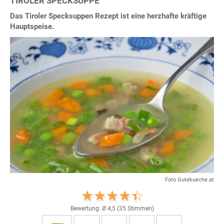
TIROLER SPECKSUPPE
Das Tiroler Specksuppen Rezept ist eine herzhafte kräftige
Hauptspeise.
Foto Gutekueche.at
Bewertung: Ø
4,5
(
35
Stimmen)