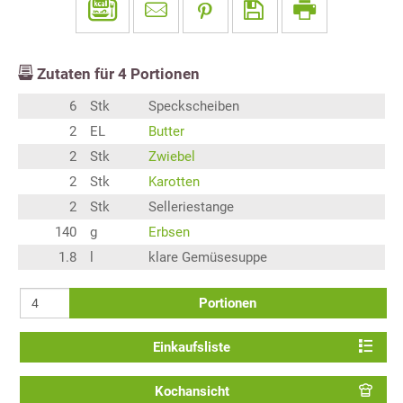
Zutaten für
4
Portionen
6
Stk
Speckscheiben
2
EL
Butter
2
Stk
Zwiebel
2
Stk
Karotten
2
Stk
Selleriestange
140
g
Erbsen
1.8
l
klare Gemüsesuppe
Portionen
Einkaufsliste
Kochansicht