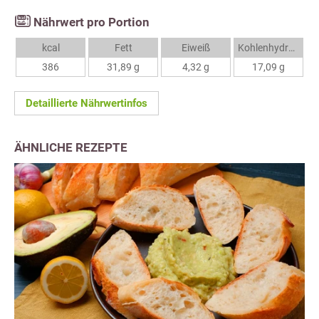
Nährwert pro Portion
kcal
Fett
Eiweiß
Kohlenhydrate
386
31,89 g
4,32 g
17,09 g
Detaillierte Nährwertinfos
ÄHNLICHE REZEPTE