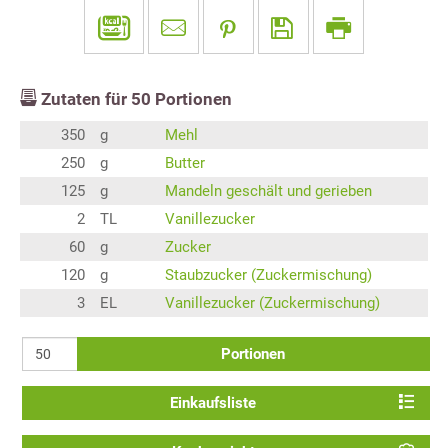
Zutaten für
50
Portionen
350
g
Mehl
250
g
Butter
125
g
Mandeln geschält und gerieben
2
TL
Vanillezucker
60
g
Zucker
120
g
Staubzucker (Zuckermischung)
3
EL
Vanillezucker (Zuckermischung)
Portionen
Einkaufsliste