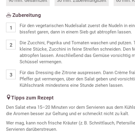
90 min. Gesamtzeit
30 min. Zubereitungszeit
60 min. K
Zubereitung
Für den vegetarischen Nudelsalat zuerst die Nudeln in e
bissfest garen, dann in einem Sieb gut abtropfen lassen.
Die Zucchini, Paprika und Tomaten waschen und putzen. 
kleine Stücke, Zucchini in feine Streifen schneiden. Den 
abtropfen lassen. Anschließend das Gemüse vorsichtig mi
Schüssel vermengen.
Für das Dressing die Zitrone auspressen. Dann Crème fraî
Pfeffer gut vermengen, über den Salat geben und vorsicht
Kühlschrank mindestens eine Stunde ziehen lassen.
Tipps zum Rezept
Den Salat etwa 15–20 Minuten vor dem Servieren aus dem Küh
die Aromen besser zur Geltung und er schmeckt nicht zu kalt.
Wer mag, kann noch frische Kräuter (z. B. Schnittlauch, Petersil
Servieren darüberstreuen.