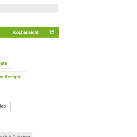
Kochansicht
epte
en Rezepte
ieb