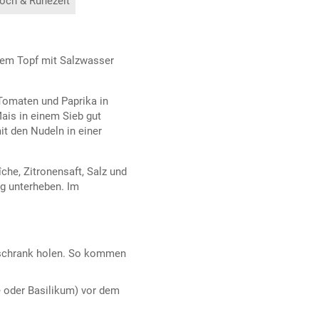
och & Ruhezeit
inem Topf mit Salzwasser
Tomaten und Paprika in
Mais in einem Sieb gut
t den Nudeln in einer
che, Zitronensaft, Salz und
ig unterheben. Im
lschrank holen. So kommen
ie oder Basilikum) vor dem