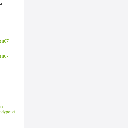
at
su07
su07
en
ddypetzi