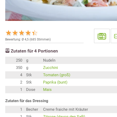
Bewertung: Ø
4,5
(
685
Stimmen)
Zutaten für
4
Portionen
250
g
Nudeln
350
g
Zucchini
4
Stk
Tomaten (groß)
2
Stk
Paprika (bunt)
1
Dose
Mais
Zutaten für das Dressing
1
Becher
Creme fraiche mit Kräuter
1
Stk
Zitrone (davon den Saft)